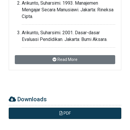
Arikunto, Suharsimi. 1993. Manajemen
Mengajar Secara Manusiawi. Jakarta: Rineksa
Cipta.
Arikunto, Suharsimi. 2001. Dasar-dasar
Evaluasi Pendidikan. Jakarta: Bumi Aksara.
Arikunto, Suharsimi. 2002. Prosedur Penelitian
Read More
Suatu Pendekatan Praktek. Jakarta: Rineksa
Cipta.
Azhar, Lalu Muhammad. 1993. Proses Belajar
Mengajar Pendidikan. Jakarta: Usaha Nasional.
Downloads
Daroeso, Bambang. 1989. Dasar dan Konsep
PDF
Pendidikan Moral Pancasila. Semarang: Aneka
Ilmu.