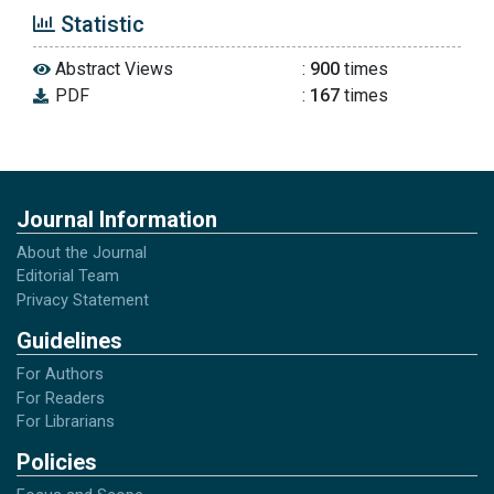
Statistic
Djamarah, Syaiful Bahri. 2002. Strategi Belajar
Mengajar. Jakarta: Rineksa Cipta.
Abstract Views
:
900
times
PDF
:
167
times
Djamarah, Syaiful Bahri. 2002. Psikologi
Belajar. Jakarta: Rineksa Cipta.
Hadi, Sutrisno. 1982. Metodologi Research,
Journal Information
Jilid 1. Yogyakarta: YP. Fak. Psikologi UGM.
About the Journal
Editorial Team
Hamalik, Oemar. 2002. Psikologi Belajar dan
Privacy Statement
Mengajar. Bandung: Sinar Baru Algesindo.
Guidelines
For Authors
Hasibuan K.K. dan Moerdjiono. 1998. Proses
For Readers
Belajar Mengajar. Bandung: Remaja
For Librarians
Rosdakarya.
Policies
Margono. 1997. Metodologi Penelitian